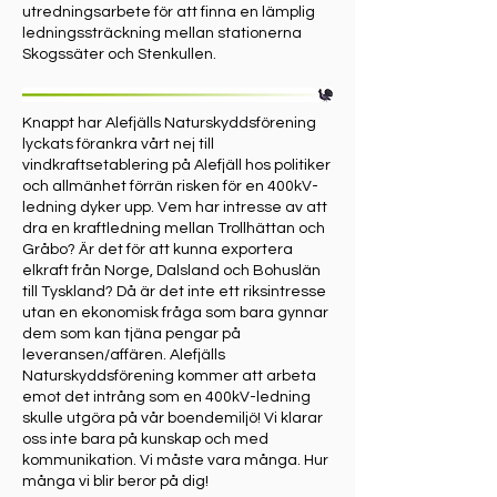
utredningsarbete för att finna en lämplig
ledningssträckning mellan stationerna
Skogssäter och Stenkullen.
Knappt har Alefjälls Naturskyddsförening
lyckats förankra vårt nej till
vindkraftsetablering på Alefjäll hos politiker
och allmänhet förrän risken för en 400kV-
ledning dyker upp. Vem har intresse av att
dra en kraftledning mellan Trollhättan och
Gråbo? Är det för att kunna exportera
elkraft från Norge, Dalsland och Bohuslän
till Tyskland? Då är det inte ett riksintresse
utan en ekonomisk fråga som bara gynnar
dem som kan tjäna pengar på
leveransen/affären. Alefjälls
Naturskyddsförening kommer att arbeta
emot det intrång som en 400kV-ledning
skulle utgöra på vår boendemiljö! Vi klarar
oss inte bara på kunskap och med
kommunikation. Vi måste vara många. Hur
många vi blir beror på dig!