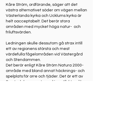
Kåre Ström, ordförande, säger att det
västra alternativet söder om vägen mellan
Västerlanda kyrka och Ucklums kyrka är
helt oacceptabelt. Det berör stora
områden med mycket höga natur- och
friluftsvärden.
Ledningen skulle dessutom gå strax intill
ett av regionens största och mest
värdefulla fågelområden vid Västergård
och Stendammen.
Det berör enligt Kåre Ström Natura 2000-
område med bland annat häcknings- och
spelplats för orre och tjäder. Det är ett av
Svartedalens mest populära utflyktsmål.
Det västra ledningsalternativet är helt
oförenligt, skriver Kåre Ström, med Natura
2000-skyddet i området och skulle
innebära en betydande negativ påverkan
på berörda rödlistade arter och deras
livsmiljöer.