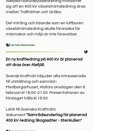
Alefjälls Naturskyddsförening motsätter
sig att en 400 kV växelströmsledning dras
mellan Trollhättan och Gråbo.
Det intrång och lidande som en luftburen
växelströmsledning skulle förorsaka för
människor och miljö är inte försvarbar.
En ny kraftledning på 400 kV är planerad
att dras över Alefjäll.
Svensk Kraftnät inbjuder alla intresserade
till utställning och samråd i
Medborgarhuset, Alafors onsdagen den 6
februari kl 16:00-21:00. Presentationen av
förslaget hålls kl 18:00.
Länk till Svenska Kraftnäts
dokument
"Samrådsunderlag för planerad
400 kV-ledning Skogssäter - Stenkullen"
.