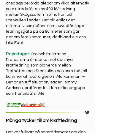
onsdags berörda alebor om vilka alternativ
som utreds för en ny 400 kV-ledning
mellan Skogssäter i Trollhättan och
Stenkullen i söder. Det blir enligt det
alternativ som känns som huvudförslaget
ledningsgata på ca 90 meter som går
genom fem kommuner, däribland Ale och
Lilla Edet.
Reportaget:
Oro och frustration.
Protesterna är starka mot den nya
kraftledning som planeras mellan
Trollhättan och Stenkullen och som i så fall
kommer att skära genom Ale kommun. –
Det är en tuff situation, säger Tommy
Carlsson, ordförande i den aktions-grupp
som har bildats i Ale.
Många tycker till om kraftledning
Det var fullsatt på samrådsmötet om den