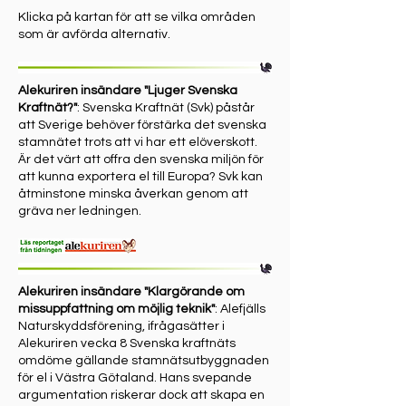
Klicka på kartan för att se vilka områden
som är avförda alternativ.
Alekuriren insändare "Ljuger Svenska
Kraftnät?"
: Svenska Kraftnät (Svk) påstår
att Sverige behöver förstärka det svenska
stamnätet trots att vi har ett elöverskott.
Är det värt att offra den svenska miljön för
att kunna exportera el till Europa? Svk kan
åtminstone minska åverkan genom att
gräva ner ledningen.
Alekuriren insändare "Klargörande om
missuppfattning om möjlig teknik"
: Alefjälls
Naturskyddsförening, ifrågasätter i
Alekuriren vecka 8 Svenska kraftnäts
omdöme gällande stamnätsutbyggnaden
för el i Västra Götaland. Hans svepande
argumentation riskerar dock att skapa en