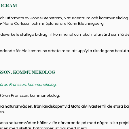
ROGRAM
h utformats av Jonas Stenström, Naturcentrum och kommunekolog Gö
Marie Carlsson och miljöplanerare Karin Blechingberg.
erkets statliga bidrag till kommunal och lokal naturvård som fördel
ledande för Ale kommuns arbete med att uppfylla riksdagens beslu
NSSON, KOMMUNEKOLOG
 Göran Fransson, kommunekolog.
ll Göran Fransson, kommunekolog.
fina naturområden, från landskapet vid Göta älv i väster till de stor
an.
ns naturområden håller vi för närvarande på med några olika projekt s
områden med skyltar, båtramper, stigar med mera.