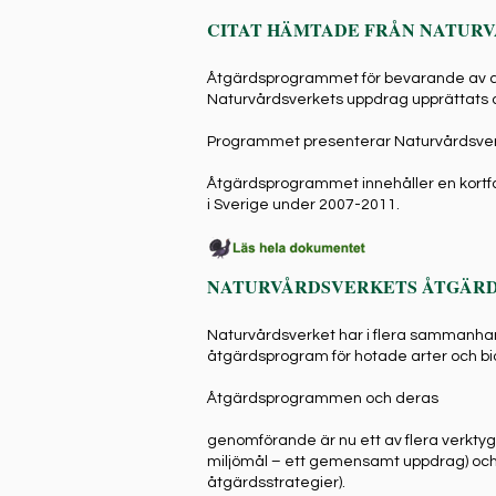
CITAT HÄMTADE FRÅN NATUR
Åtgärdsprogrammet för bevarande av ar
Naturvårdsverkets uppdrag upprättats 
Programmet presenterar Naturvårdsverk
Åtgärdsprogrammet innehåller en kortfa
i Sverige under 2007-2011.
NATURVÅRDSVERKETS ÅTGÄRD
Naturvårdsverket har i flera sammanhang,
åtgärdsprogram för hotade arter och bi
Åtgärdsprogrammen och deras
genomförande är nu ett av flera verktyg 
miljömål – ett gemensamt uppdrag) och 
åtgärdsstrategier).