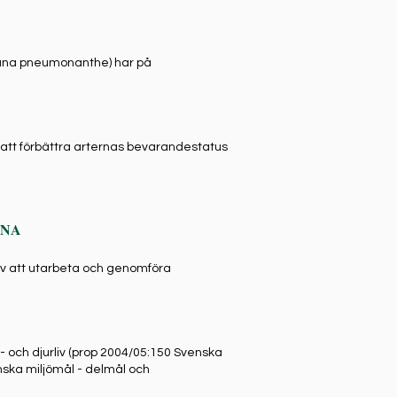
iana pneumonanthe) har på
att förbättra arternas bevarandestatus
ANA
 av att utarbeta och genomföra
t- och djurliv (prop 2004/05:150 Svenska
ska miljömål - delmål och