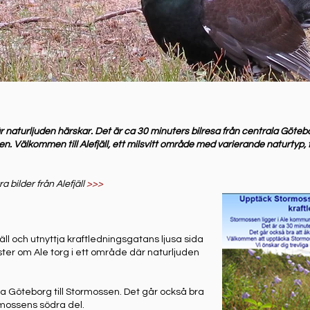
r naturljuden härskar. Det är ca 30 minuters bilresa från centrala Göteborg
ssen. Välkommen till Alefjäll, ett milsvitt område med varierande naturt
 bilder från Alefjäll
>>>
l och utnyttja kraftledningsgatans ljusa sida
ter om Ale torg i ett område där naturljuden
la Göteborg till Stormossen. Det går också bra
d mossens södra del.