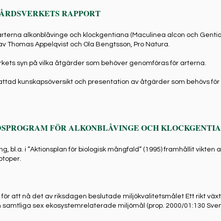
VÅRDSVERKETS RAPPORT
terna alkonblåvinge och klockgentiana (Maculinea alcon och Gent
av Thomas Appelqvist och Ola Bengtsson, Pro Natura.
ets syn på vilka åtgärder som behöver genomföras för arterna.
ttad kunskapsöversikt och presentation av åtgärder som behövs för 
SPROGRAM FÖR ALKONBLÅVINGE OCH KLOCKGENTI
 bl.a. i ”Aktionsplan för biologisk mångfald” (1995) framhållit vikten
otoper.
för att nå det av riksdagen beslutade miljökvalitetsmålet Ett rikt väx
samtliga sex ekosystemrelaterade miljömål (prop. 2000/01:130 Sven