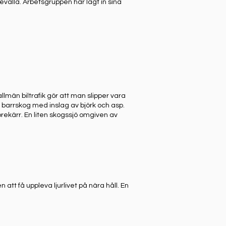
evalla. Arbetsgruppen har lagt in sina
lmän biltrafik gör att man slipper vara
e barrskog med inslag av björk och asp.
rekärr. En liten skogssjö omgiven av
 att få uppleva ljurlivet på nära håll. En