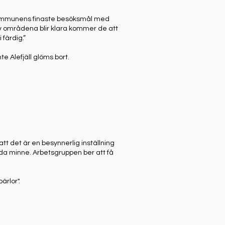
 kommunens finaste besöksmål med
av områdena blir klara kommer de att
färdig.”
e Alefjäll glöms bort.
tt det är en besynnerlig inställning
da minne. Arbetsgruppen ber att få
rlor".