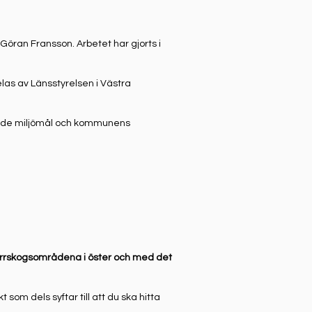
ran Fransson. Arbetet har gjorts i
as av Länsstyrelsen i Västra
tade miljömål och kommunens
a barrskogsområdena i öster och med det
om dels syftar till att du ska hitta