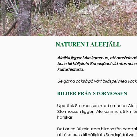
NATUREN I ALEFJÄLL
Alefjäll ligger i Ale kommun, ett område dä
buss till hållplats Sandsjödal vid stormo
kulturhistoria.
Se gärna också på vårt bildspel med vackra
BILDER FRÅN STORMOSSEN
Upptäck Stormossen med omnejd i Alefjäl
Stormossen ligger i Ale kommun, 5 km ös
härskar.
Det är ca 30 minuters bilresa fån centra
att åka buss till hållplats Sandsjödal vi