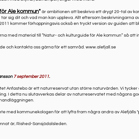
 för Ale kommun
"
är ambitionen att beskriva ett drygt 20-tal av
n tar sig dit och vad man kan uppleva. Allt eftersom beskrivningarna 
011 kommer förhoppningsvis också en tryckt version av guiden att bli 
na med material till ”Natur- och kulturguide för Ale kommun” så att int
nde och kontakta oss gärna för ett samråd.
www.alefjall.se
ransson
7 september 2011
.
et Anfastebo är ett naturreservat utan större naturvärden. Vi tycker a
ning. I detta nu slutavverkas delar av naturreservatet med någons go
 handläggningen.
e med kommunekologen för att lyfta fram några andra av Alefjälls "pä
mnat är; Rished-Sansjödalsleden.