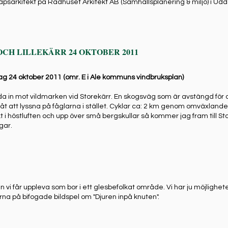
psarkitekt på Rådhuset Arkitekt AB (Samhällsplanering & miljö) i Udd
OCH LILLEKÄRR 24 OKTOBER 2011
ndag 24 oktober 2011 (omr. E i Ale kommuns vindbruksplan)
a in mot vildmarken vid Storekärr. En skogsväg som är avstängd för al
 åt att lyssna på fåglarna i stället. Cyklar ca: 2 km genom omväxland
i höstluften och upp över små bergskullar så kommer jag fram till Sto
gar.
 vi får uppleva som bor i ett glesbefolkat område. Vi har ju möjligheten
gärna på bifogade bildspel om "Djuren inpå knuten".