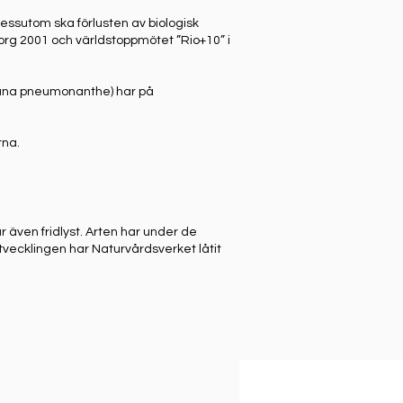
essutom ska förlusten av biologisk
org 2001 och världstoppmötet ”Rio+10” i
iana pneumonanthe) har på
rna.
 även fridlyst. Arten har under de
tvecklingen har Naturvårdsverket låtit