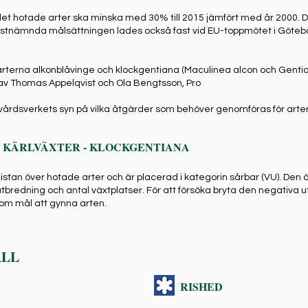
alet hotade arter ska minska med 30% till 2015 jämfört med år 2000. D
 sistnämnda målsättningen lades också fast vid EU-toppmötet i Göteb
terna alkonblåvinge och klockgentiana (Maculinea alcon och Gent
av Thomas Appelqvist och Ola Bengtsson, Pro
årdsverkets syn på vilka åtgärder som behöver genomföras för arte
 KÄRLVÄXTER - KLOCKGENTIANA
stan över hotade arter och är placerad i kategorin sårbar (VU). Den är
tbredning och antal växtplatser. För att försöka bryta den negativa u
om mål att gynna arten.
ÄLL
RISHED