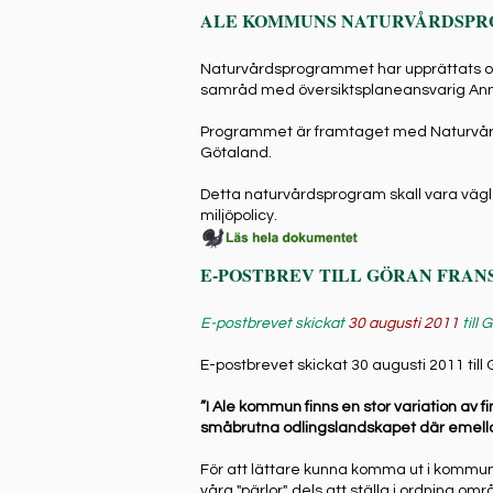
ALE KOMMUNS NATURVÅRDSP
Naturvårdsprogrammet har upprättats oc
samråd med översiktsplaneansvarig Ann-
Programmet är framtaget med Naturvårdsv
Götaland.
Detta naturvårdsprogram skall vara väg
miljöpolicy.
E-POSTBREV TILL GÖRAN FRA
E-postbrevet skickat
30 augusti 2011
till
E-postbrevet skickat 30 augusti 2011 ti
”I Ale kommun finns en stor variation av 
småbrutna odlingslandskapet där emell
För att lättare kunna komma ut i kommune
våra "pärlor", dels att ställa i ordning 