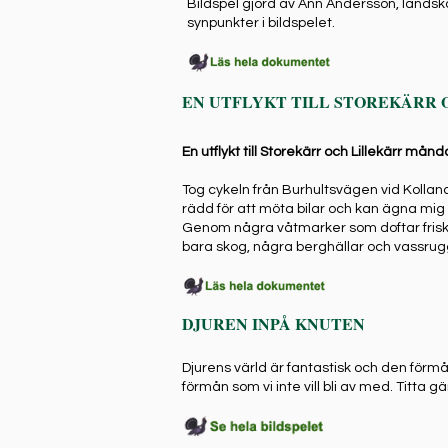
Bildspel gjord av Ann Andersson, landska
synpunkter i bildspelet.
EN UTFLYKT TILL STOREKÄRR 
En utflykt till Storekärr och Lillekärr må
Tog cykeln från Burhultsvägen vid Kolland
rädd för att möta bilar och kan ägna mig
Genom några våtmarker som doftar friskt 
bara skog, några berghällar och vassrug
DJUREN INPÅ KNUTEN
Djurens värld är fantastisk och den förmån
förmån som vi inte vill bli av med. Titta 