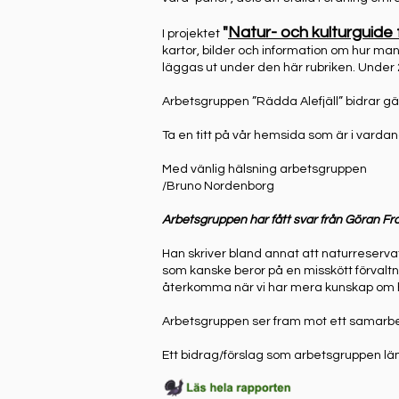
"
Natur- och kulturguide
I projektet
kartor, bilder och information om hur ma
läggas ut under den här rubriken. Under 2
Arbetsgruppen ”Rädda Alefjäll” bidrar gär
Ta en titt på vår hemsida som är i varda
Med vänlig hälsning arbetsgruppen
/Bruno Nordenborg
Arbetsgruppen har fått svar från Göran F
Han skriver bland annat att naturreservat
som kanske beror på en misskött förvalt
återkomma när vi har mera kunskap om
Arbetsgruppen ser fram mot ett samarbet
Ett bidrag/förslag som arbetsgruppen lä