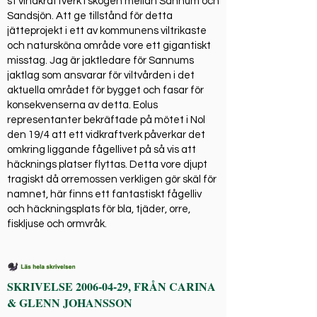
st vindkraftverk i skogen mellan Sannum och
Sandsjön. Att ge tillstånd för detta
jätteprojekt i ett av kommunens viltrikaste
och natursköna område vore ett gigantiskt
misstag. Jag är jaktledare för Sannums
jaktlag som ansvarar för viltvården i det
aktuella området för bygget och fasar för
konsekvenserna av detta. Eolus
representanter bekräftade på mötet i Nol
den 19/4 att ett vidkraftverk påverkar det
omkring liggande fågellivet på så vis att
häcknings platser flyttas. Detta vore djupt
tragiskt då orremossen verkligen gör skäl för
namnet, här finns ett fantastiskt fågelliv
och häckningsplats för bla, tjäder, orre,
fiskljuse och ormvråk.
SKRIVELSE
2006-04-29
, FRÅN CARINA
& GLENN JOHANSSON