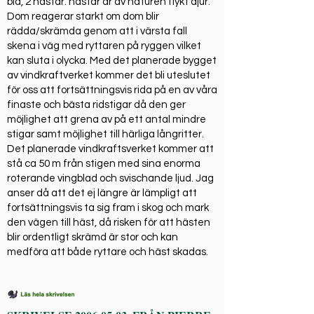
bla, 2 hästar. hästar är av naturen flykt djur.
Dom reagerar starkt om dom blir
rädda/skrämda genom att i värsta fall
skena i väg med ryttaren på ryggen vilket
kan sluta i olycka. Med det planerade bygget
av vindkraftverket kommer det bli uteslutet
för oss att fortsättningsvis rida på en av våra
finaste och bästa ridstigar då den ger
möjlighet att grena av på ett antal mindre
stigar samt möjlighet till härliga långritter.
Det planerade vindkraftsverket kommer att
stå ca 50 m från stigen med sina enorma
roterande vingblad och svischande ljud. Jag
anser då att det ej längre är lämpligt att
fortsättningsvis ta sig fram i skog och mark
den vägen till häst, då risken för att hästen
blir ordentligt skrämd är stor och kan
medföra att både ryttare och häst skadas.