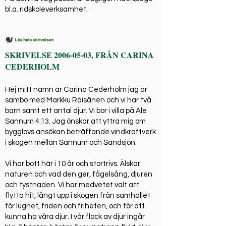
bl.a. ridskoleverksamhet.
SKRIVELSE
2006-05-03
, FRÅN CARINA
CEDERHOLM
Hej mitt namn är Carina Cederholm jag är
sambo med Markku Räisänen och vi har två
barn samt ett antal djur. Vi bor i villa på Ale
Sannum 4:13. Jag önskar att yttra mig om
bygglovs ansökan beträffande vindkraftverk
i skogen mellan Sannum och Sandsjön.
Vi har bott här i 10 år och stortrivs. Älskar
naturen och vad den ger, fågelsång, djuren
och tystnaden. Vi har medvetet valt att
flytta hit, långt upp i skogen från samhället
för lugnet, friden och friheten, och för att
kunna ha våra djur. I vår flock av djur ingår