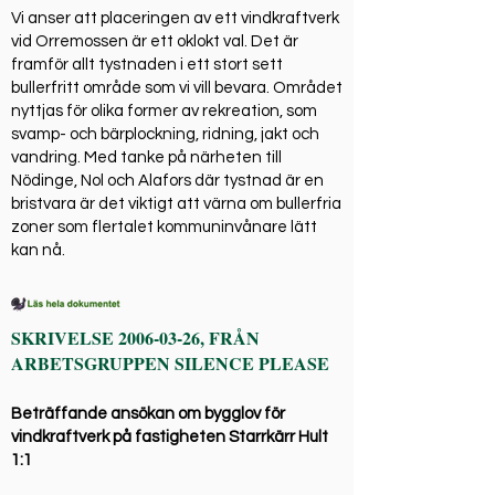
Vi anser att placeringen av ett vindkraftverk
vid Orremossen är ett oklokt val. Det är
framför allt tystnaden i ett stort sett
bullerfritt område som vi vill bevara. Området
nyttjas för olika former av rekreation, som
svamp- och bärplockning, ridning, jakt och
vandring. Med tanke på närheten till
Nödinge, Nol och Alafors där tystnad är en
bristvara är det viktigt att värna om bullerfria
zoner som flertalet kommuninvånare lätt
kan nå.
SKRIVELSE
2006-03-26
, FRÅN
ARBETSGRUPPEN SILENCE PLEASE
Beträffande ansökan om bygglov för
vindkraftverk på fastigheten Starrkärr Hult
1:1