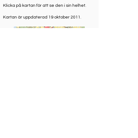
Klicka på kartan för att se den i sin helhet.
Kartan är uppdaterad 19 oktober 2011.
KARTLÄGGNING AV
ÅRETRUNTBOENDE/FOLKBOKFÖRD
A SAMT SOMMARSTUGEÄGARES
ÅSIKTER
Namnlistan ingår i en kartläggning av
åretruntboende/folkbokförda samt
sommarstugeägares åsikter beträffande