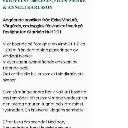
SKRIVELSE
2006-05-03
, FRÅN PIERRE
& ANNELI KARLSSON
Angående ansökan från Eolus Vind AB,
Vårgårda, om bygglov för vindkraftverk på
fastigheten Starrkärr Hult 1:11
Vi är boende på fastigheten Älmhult 1:7, ca
1200 m från den tänkta placeringen av
vindkraftverket.
Vi överklagar ovanstående ansökan av
följande skäl;
Det artificiella buller som ett vindkraftverk
skapar.
Som så många andra har vi valt att bosätta
oss i området eftersom vi starkt värdesätter
den orörda naturen, lugnet och inte minst
tystnaden. En bristvara i dagens samhälle.
Efter flera års boende i Nödinge,