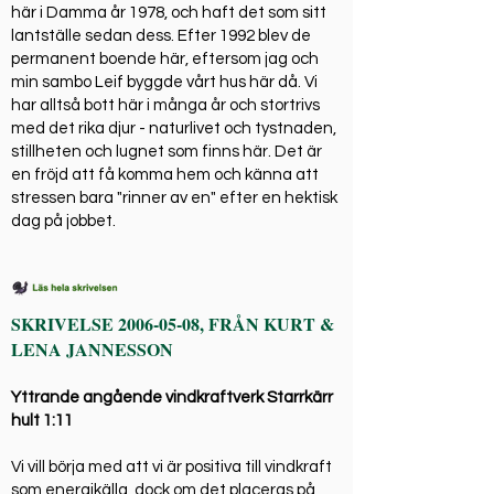
här i Damma år 1978, och haft det som sitt
lantställe sedan dess. Efter 1992 blev de
permanent boende här, eftersom jag och
min sambo Leif byggde vårt hus här då. Vi
har alltså bott här i många år och stortrivs
med det rika djur - naturlivet och tystnaden,
stillheten och lugnet som finns här. Det är
en fröjd att få komma hem och känna att
stressen bara "rinner av en" efter en hektisk
dag på jobbet.
SKRIVELSE
2006-05-08
, FRÅN KURT &
LENA JANNESSON
Yttrande angående vindkraftverk Starrkärr
hult 1:11
Vi vill börja med att vi är positiva till vindkraft
som energikälla, dock om det placeras på