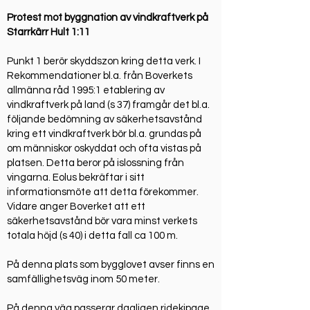
Protest mot byggnation av vindkraftverk på
Starrkärr Hult 1:11
Punkt 1 berör skyddszon kring detta verk. I
Rekommendationer bl.a. från Boverkets
allmänna råd 1995:1 etablering av
vindkraftverk på land (s 37) framgår det bl.a.
följande bedömning av säkerhetsavstånd
kring ett vindkraftverk bör bl.a. grundas på
om människor oskyddat och ofta vistas på
platsen. Detta beror på islossning från
vingarna. Eolus bekräftar i sitt
informationsmöte att detta förekommer.
Vidare anger Boverket att ett
säkerhetsavstånd bör vara minst verkets
totala höjd (s 40) i detta fall ca 100 m.
På denna plats som bygglovet avser finns en
samfällighetsväg inom 50 meter.
På denna väg passerar dagligen ridekipage