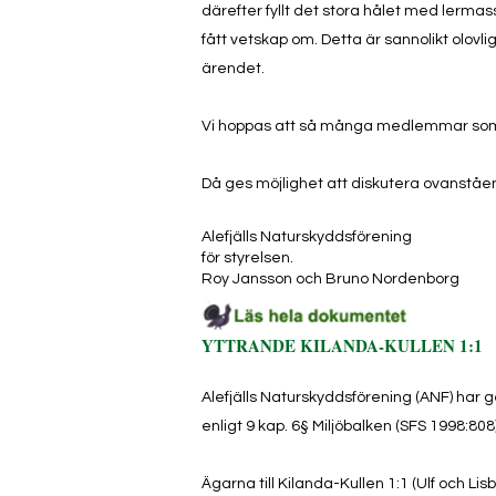
därefter fyllt det stora hålet med lerm
fått vetskap om. Detta är sannolikt olovl
ärendet.
Vi hoppas att så många medlemmar som m
Då ges möjlighet att diskutera ovanståe
Alefjälls Naturskyddsförening
för styrelsen.
Roy Jansson och Bruno Nordenborg
YTTRANDE KILANDA-KULLEN 1:1
Alefjälls Naturskyddsförening (ANF) h
enligt 9 kap. 6§ Miljöbalken (SFS 1998:808
Ägarna till Kilanda-Kullen 1:1 (Ulf och L