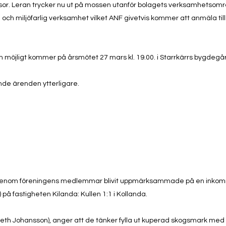
assor. Leran trycker nu ut på mossen utanför bolagets verksamhetsomr
ig och miljöfarlig verksamhet vilket ANF givetvis kommer att anmäla til
öjligt kommer på årsmötet 27 mars kl. 19.00. i Starrkärrs bygdegå
nde ärenden ytterligare.
ar genom föreningens medlemmar blivit uppmärksammade på en inko
) på fastigheten Kilanda: Kullen 1:1 i Kollanda.
isbeth Johansson), anger att de tänker fylla ut kuperad skogsmark med