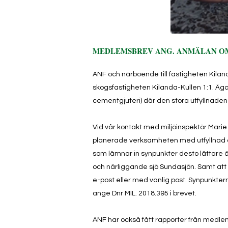
MEDLEMSBREV ANG. ANMÄLAN OM
ANF och närboende till fastigheten Kilan
skogsfastigheten Kilanda-Kullen 1:1. Äg
cementgjuteri) där den stora utfyllnade
Vid vår kontakt med miljöinspektör Mar
planerade verksamheten med utfyllnad av
som lämnar in synpunkter desto lättare är
och närliggande sjö Sundasjön. Samt att 
e-post eller med vanlig post. Synpunkter
ange Dnr MIL. 2018.395 i brevet.
ANF har också fått rapporter från medlem