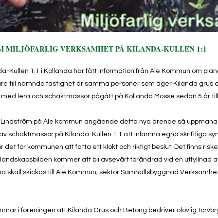
 MILJÖFARLIG VERKSAMHET PÅ KILANDA-KULLEN 1:1
da-Kullen 1:1 i Kollanda har fått information från Ale Kommun om pl
are till nämnda fastighet är samma personer som äger Kilanda grus 
n med lera och schaktmassor pågått på Kollanda Mosse sedan 5 år til
ie Lindström på Ale kommun angående detta nya ärende så uppmanar 
 schaktmassor på Kilanda-Kullen 1:1 att inlämna egna skriftliga sy
 det för kommunen att fatta ett klokt och riktigt beslut. Det finns ris
landskapsbilden kommer att bli avsevärt förändrad vid en utfyllnad a
na skall skickas till Ale Kommun, sektor Samhällsbyggnad Verksamhet M
mar i föreningen att Kilanda Grus och Betong bedriver olovlig torvb