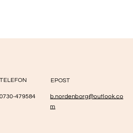
TELEFON
EPOST
0730-479584
b.nordenborg@outlook.co
m