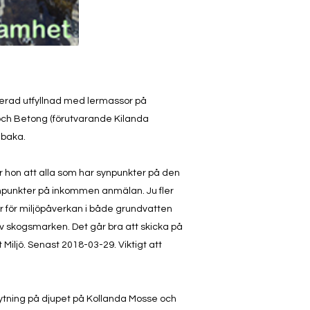
anerad utfyllnad med lermassor på
och Betong (förutvarande Kilanda
lbaka.
hon att alla som har synpunkter på den
npunkter på inkommen anmälan. Ju fler
ker för miljöpåverkan i både grundvatten
v skogsmarken. Det går bra att skicka på
iljö. Senast 2018-03-29. Viktigt att
rytning på djupet på Kollanda Mosse och